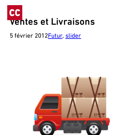
Aller
au
contenu
Ventes et Livraisons
5 février 2012
Futur
, 
slider