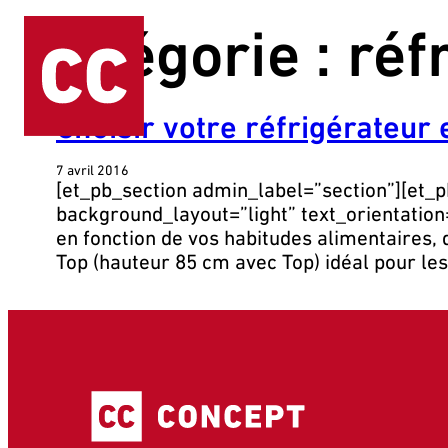
Aller
Catégorie :
réf
au
contenu
Choisir votre réfrigérateur 
7 avril 2016
[et_pb_section admin_label=”section”][et
background_layout=”light” text_orientation=
en fonction de vos habitudes alimentaires, 
Top (hauteur 85 cm avec Top) idéal pour les