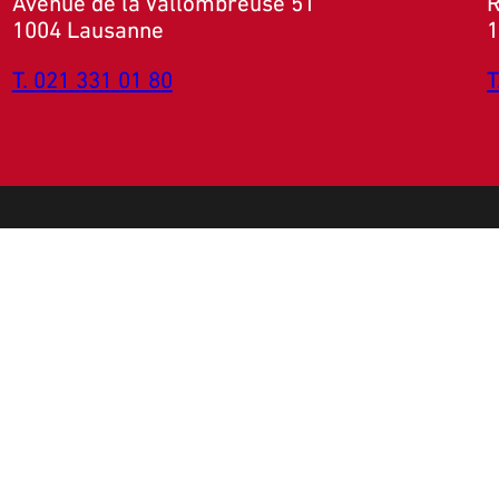
Avenue de la Vallombreuse 51
R
1004 Lausanne
1
T. 021 331 01 80
T