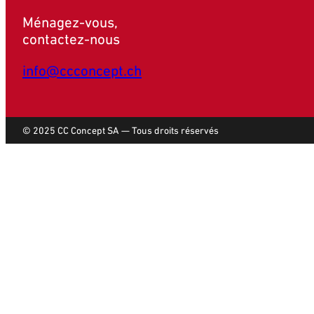
Ménagez-vous,
contactez-nous
info@ccconcept.ch
© 2025 CC Concept SA — Tous droits réservés