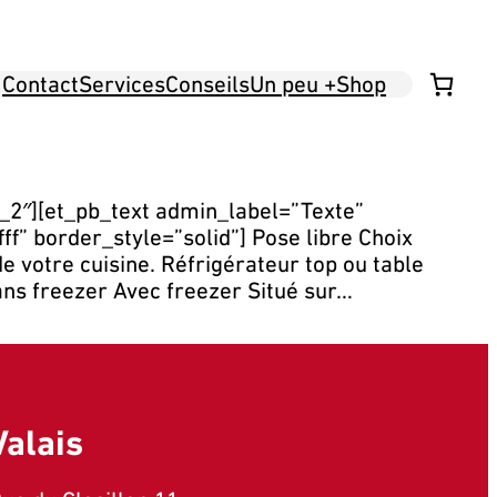
Contact
Services
Conseils
Un peu +
Shop
_2″][et_pb_text admin_label=”Texte”
ff” border_style=”solid”] Pose libre Choix
e votre cuisine. Réfrigérateur top ou table
sans freezer Avec freezer Situé sur…
Valais