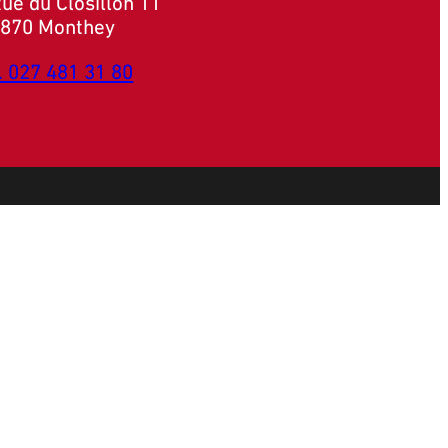
ue du Closillon 11
870 Monthey
. 027 481 31 80