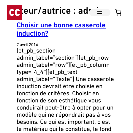
Aller
Auteur/autrice :
admin
au
contenu
Choisir une bonne casserole
induction?
7 avril 2016
[et_pb_section
admin_label=”section”][et_pb_row
admin_label=”row”][et_pb_column
type=”4_4″][et_pb_text
admin_label=”Texte”] Une casserole
induction devrait être choisie en
fonction de critères. Choisir en
fonction de son esthétique vous
conduirait peut-être à opter pour un
modèle qui ne répondrait pas à vos
besoins. Ce qui est important, c’est
le matériau qui le constitue, le fond