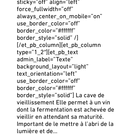
sticky=”off” align=”left”
force_fullwidth=”off”
always_center_on_mobile=”on”
use_border_color=”off”
border_color=”#ffffff”
border_style=”solid” /]
[/et_pb_column][et_pb_column
type=”1_2″][et_pb_text
admin_label=”Texte”
background_layout=”light”
text_orientation=”left”
use_border_color=”off”
border_color=”#ffffff”
border_style=”solid”] La cave de
vieillissement Elle permet à un vin
dont la fermentation est achevée de
vieillir en attendant sa maturité.
Important de le mettre à l’abri de la
lumière et de…