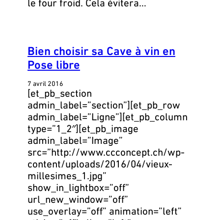
le four froid. Cela évitera…
Bien choisir sa Cave à vin en
Pose libre
7 avril 2016
[et_pb_section
admin_label=”section”][et_pb_row
admin_label=”Ligne”][et_pb_column
type=”1_2″][et_pb_image
admin_label=”Image”
src=”http://www.ccconcept.ch/wp-
content/uploads/2016/04/vieux-
millesimes_1.jpg”
show_in_lightbox=”off”
url_new_window=”off”
use_overlay=”off” animation=”left”