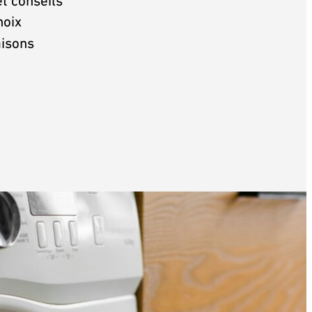
t conseils
hoix
aisons