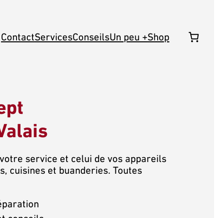
Contact
Services
Conseils
Un peu +
Shop
ept
Valais
votre service et celui de vos appareils
, cuisines et buanderies. Toutes
éparation