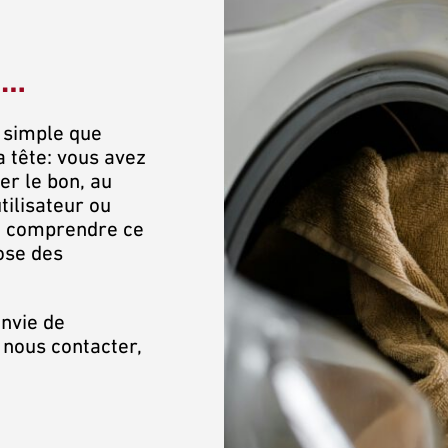
9…
 simple que
a tête: vous avez
er le bon, au
tilisateur ou
de comprendre ce
ose des
envie de
 nous contacter,