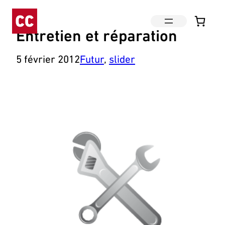
Aller
au
contenu
Entretien et réparation
5 février 2012
Futur
, 
slider